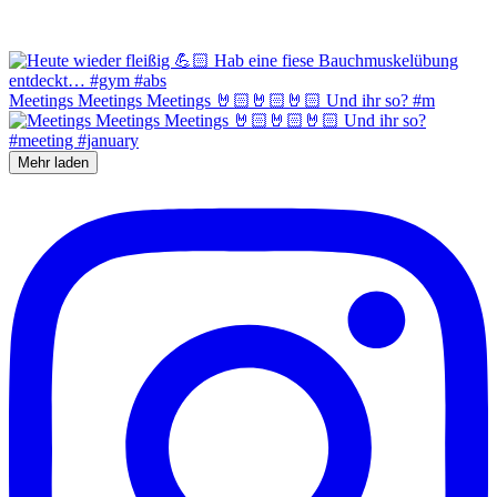
Meetings Meetings Meetings 🤘🏻🤘🏻🤘🏻 Und ihr so? #m
Mehr laden