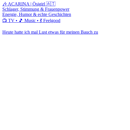
🎶 ACARINA | Ösigirl 🇦🇹
Schlager, Stimmung & Frauenpower
Energie, Humor & echte Geschichten
📺 TV • 🎵 Music • 💃 Feelgood
Heute hatte ich mal Lust etwas für meinen Bauch zu