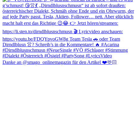
Danke an @smago_onlinemagazin für den Artikel ❤️🫶🏻