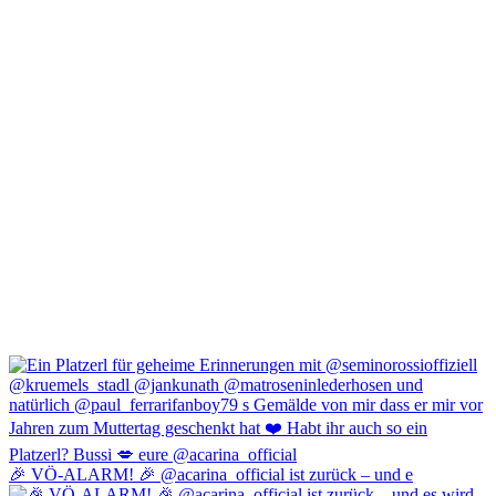
🎉 VÖ-ALARM! 🎉 @acarina_official ist zurück – und e