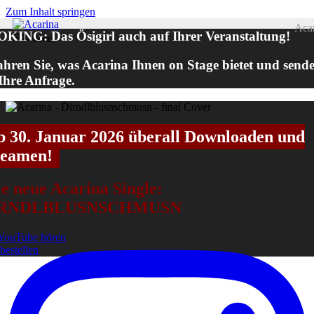
Zum Inhalt springen
Aca
KING: Das Ösigirl auch auf Ihrer Veranstaltung!
Menü
ahren Sie, was Acarina Ihnen on Stage bietet und send
 Ihre Anfrage.
b 30. Januar 2026 überall Downloaden und
reamen!
e neue Acarina Single:
IRNDLBLUSNSCHMUSN
YouTube hören
 bestellen