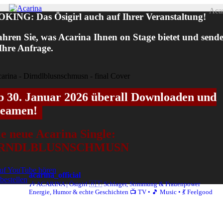
Zum
Aca
KING: Das Ösigirl auch auf Ihrer Veranstaltung!
Inhalt
Menü
springen
ahren Sie, was Acarina Ihnen on Stage bietet und send
 Ihre Anfrage.
b 30. Januar 2026 überall Downloaden und
reamen!
e neue Acarina Single:
IRNDLBLUSNSCHMUSN
f YouTube hören
acarina_official
 bestellen
🎶 ACARINA | Ösigirl 🇦🇹
Schlager, Stimmung & Frauenpower
Energie, Humor & echte Geschichten
📺 TV • 🎵 Music • 💃 Feelgood