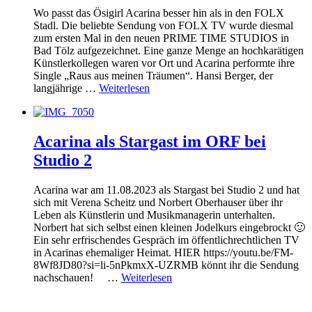
Wo passt das Ösigirl Acarina besser hin als in den FOLX
Stadl. Die beliebte Sendung von FOLX TV wurde diesmal
zum ersten Mal in den neuen PRIME TIME STUDIOS in
Bad Tölz aufgezeichnet. Eine ganze Menge an hochkarätigen
Künstlerkollegen waren vor Ort und Acarina performte ihre
Single „Raus aus meinen Träumen“. Hansi Berger, der
langjährige …
Weiterlesen
Acarina als Stargast im ORF bei
Studio 2
Acarina war am 11.08.2023 als Stargast bei Studio 2 und hat
sich mit Verena Scheitz und Norbert Oberhauser über ihr
Leben als Künstlerin und Musikmanagerin unterhalten.
Norbert hat sich selbst einen kleinen Jodelkurs eingebrockt 🙂
Ein sehr erfrischendes Gespräch im öffentlichrechtlichen TV
in Acarinas ehemaliger Heimat. HIER https://youtu.be/FM-
8Wf8JD80?si=li-5nPkmxX-UZRMB könnt ihr die Sendung
nachschauen! …
Weiterlesen