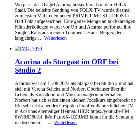
Wo passt das Ösigirl Acarina besser hin als in den FOLX
Stadl. Die beliebte Sendung von FOLX TV wurde diesmal
zum ersten Mal in den neuen PRIME TIME STUDIOS in
Bad Tölz aufgezeichnet. Eine ganze Menge an hochkarätigen
Künstlerkollegen waren vor Ort und Acarina performte ihre
Single „Raus aus meinen Träumen“. Hansi Berger, der
langjährige …
Weiterlesen
Acarina als Stargast im ORF bei
Studio 2
Acarina war am 11.08.2023 als Stargast bei Studio 2 und hat
sich mit Verena Scheitz und Norbert Oberhauser über ihr
Leben als Künstlerin und Musikmanagerin unterhalten.
Norbert hat sich selbst einen kleinen Jodelkurs eingebrockt 🙂
Ein sehr erfrischendes Gespräch im öffentlichrechtlichen TV
in Acarinas ehemaliger Heimat. HIER https://youtu.be/FM-
8Wf8JD80?si=li-5nPkmxX-UZRMB könnt ihr die Sendung
nachschauen! …
Weiterlesen