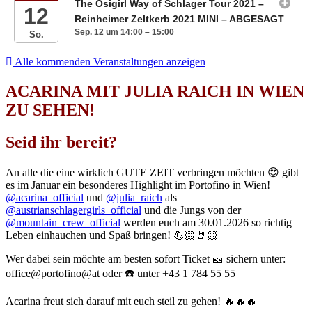
The Ösigirl Way of Schlager Tour 2021 –
12
Reinheimer Zeltkerb 2021 MINI – ABGESAGT
Sep. 12 um 14:00 – 15:00
So.
Alle kommenden Veranstaltungen anzeigen
ACARINA MIT JULIA RAICH IN WIEN
ZU SEHEN!
Seid ihr bereit?
An alle die eine wirklich GUTE ZEIT verbringen möchten 😍 gibt
es im Januar ein besonderes Highlight im Portofino in Wien!
@acarina_official
und
@julia_raich
als
@austrianschlagergirls_official
und die Jungs von der
@mountain_crew_official
werden euch am 30.01.2026 so richtig
Leben einhauchen und Spaß bringen! 💪🏻🤘🏻
Wer dabei sein möchte am besten sofort Ticket 🎫 sichern unter:
office@portofino@at oder ☎️ unter +43 1 784 55 55
Acarina freut sich darauf mit euch steil zu gehen! 🔥🔥🔥