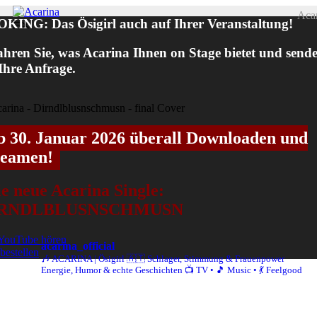
Zum
Aca
KING: Das Ösigirl auch auf Ihrer Veranstaltung!
Inhalt
Menü
springen
ahren Sie, was Acarina Ihnen on Stage bietet und send
 Ihre Anfrage.
b 30. Januar 2026 überall Downloaden und
reamen!
e neue Acarina Single:
IRNDLBLUSNSCHMUSN
YouTube hören
acarina_official
 bestellen
🎶 ACARINA | Ösigirl 🇦🇹
Schlager, Stimmung & Frauenpower
Energie, Humor & echte Geschichten
📺 TV • 🎵 Music • 💃 Feelgood