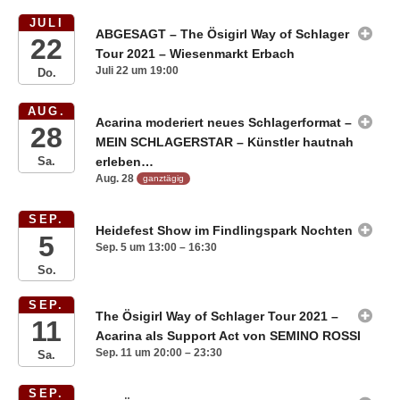
JULI
ABGESAGT – The Ösigirl Way of Schlager
22
Tour 2021 – Wiesenmarkt Erbach
Juli 22 um 19:00
Do.
AUG.
Acarina moderiert neues Schlagerformat –
28
MEIN SCHLAGERSTAR – Künstler hautnah
erleben…
Sa.
Aug. 28
ganztägig
SEP.
Heidefest Show im Findlingspark Nochten
5
Sep. 5 um 13:00 – 16:30
So.
SEP.
The Ösigirl Way of Schlager Tour 2021 –
11
Acarina als Support Act von SEMINO ROSSI
Sep. 11 um 20:00 – 23:30
Sa.
SEP.