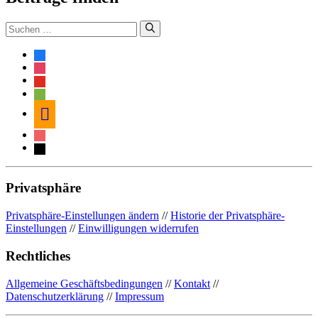
Suche
nach:
facebook
instagram
youtube
spotify
amazon
itunes
mail
Privatsphäre
Privatsphäre-Einstellungen ändern
//
Historie der Privatsphäre-
Einstellungen
//
Einwilligungen widerrufen
Rechtliches
Allgemeine Geschäftsbedingungen
//
Kontakt
//
Datenschutzerklärung
//
Impressum