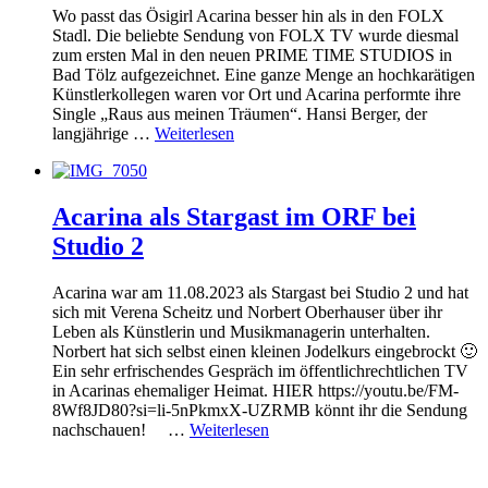
Wo passt das Ösigirl Acarina besser hin als in den FOLX
Stadl. Die beliebte Sendung von FOLX TV wurde diesmal
zum ersten Mal in den neuen PRIME TIME STUDIOS in
Bad Tölz aufgezeichnet. Eine ganze Menge an hochkarätigen
Künstlerkollegen waren vor Ort und Acarina performte ihre
Single „Raus aus meinen Träumen“. Hansi Berger, der
langjährige …
Weiterlesen
Acarina als Stargast im ORF bei
Studio 2
Acarina war am 11.08.2023 als Stargast bei Studio 2 und hat
sich mit Verena Scheitz und Norbert Oberhauser über ihr
Leben als Künstlerin und Musikmanagerin unterhalten.
Norbert hat sich selbst einen kleinen Jodelkurs eingebrockt 🙂
Ein sehr erfrischendes Gespräch im öffentlichrechtlichen TV
in Acarinas ehemaliger Heimat. HIER https://youtu.be/FM-
8Wf8JD80?si=li-5nPkmxX-UZRMB könnt ihr die Sendung
nachschauen! …
Weiterlesen