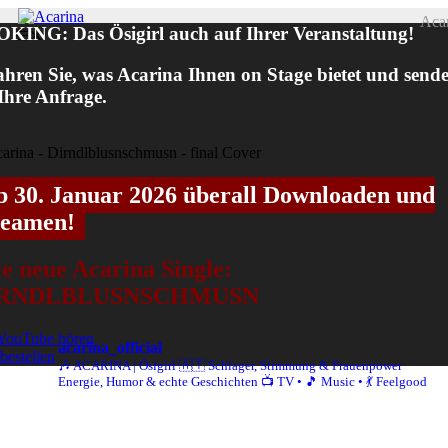
Zum
Aca
KING: Das Ösigirl auch auf Ihrer Veranstaltung!
Inhalt
Menü
springen
ahren Sie, was Acarina Ihnen on Stage bietet und send
 Ihre Anfrage.
b 30. Januar 2026 überall Downloaden und
reamen!
e neue Acarina Single:
IRNDLBLUSNSCHMUSN
YouTube hören
acarina_official
 bestellen
🎶 ACARINA | Ösigirl 🇦🇹
Schlager, Stimmung & Frauenpower
Energie, Humor & echte Geschichten
📺 TV • 🎵 Music • 💃 Feelgood