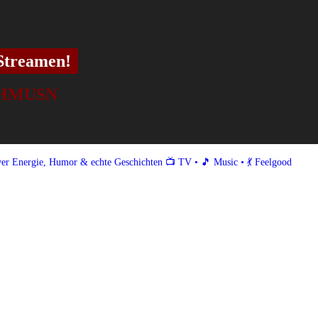
Streamen!
SCHMUSN
er
Energie, Humor & echte Geschichten
📺 TV • 🎵 Music • 💃 Feelgood