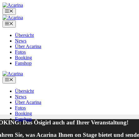
Zum
Inhalt
Menü
springen
Menü
Übersicht
News
Über Acarina
Fotos
Booking
Fanshop
Menü
Übersicht
News
Über Acarina
Fotos
Booking
Fanshop
KING: Das Ösigirl auch auf Ihrer Veranstaltung!
ahren Sie, was Acarina Ihnen on Stage bietet und sende