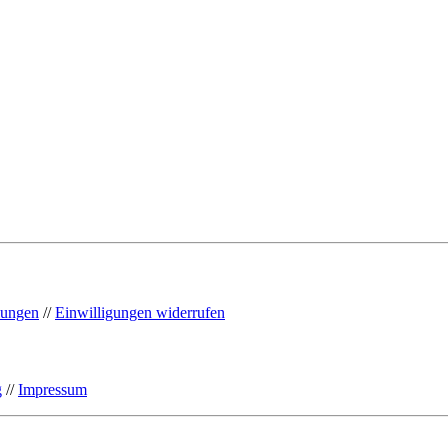
llungen
//
Einwilligungen widerrufen
g
//
Impressum