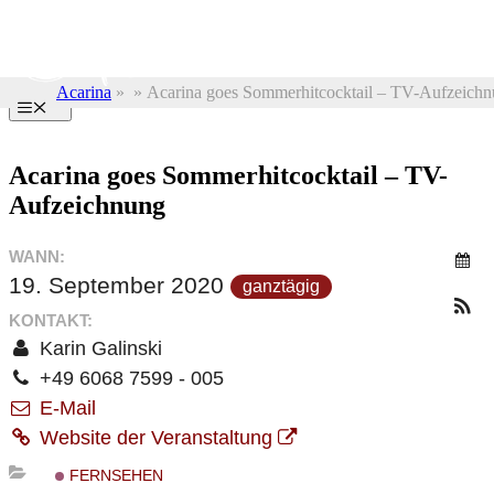
Zum
Inhalt
springen
Acarina
»
»
Acarina goes Sommerhitcocktail – TV-Aufzeich
Menü
Acarina goes Sommerhitcocktail – TV-
Aufzeichnung
WANN:
19. September 2020
ganztägig
KONTAKT:
Karin Galinski
+49 6068 7599 - 005
E-Mail
Website der Veranstaltung
FERNSEHEN