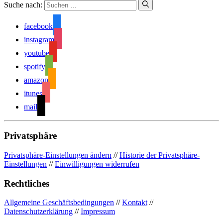
Suche nach:
facebook
instagram
youtube
spotify
amazon
itunes
mail
Privatsphäre
Privatsphäre-Einstellungen ändern
//
Historie der Privatsphäre-
Einstellungen
//
Einwilligungen widerrufen
Rechtliches
Allgemeine Geschäftsbedingungen
//
Kontakt
//
Datenschutzerklärung
//
Impressum