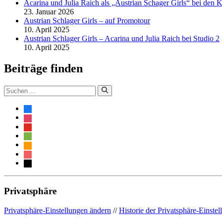
Acarina und Julia Raich als „Austrian Schager Girls“ bei den K
23. Januar 2026
Austrian Schlager Girls – auf Promotour
10. April 2025
Austrian Schlager Girls – Acarina und Julia Raich bei Studio 2
10. April 2025
Beiträge finden
Suche
nach:
facebook
instagram
youtube
spotify
amazon
itunes
mail
Privatsphäre
Privatsphäre-Einstellungen ändern
//
Historie der Privatsphäre-Einste