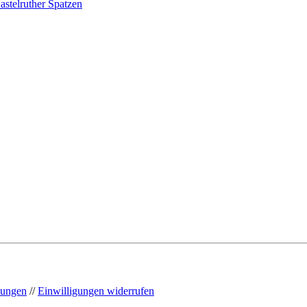
astelruther Spatzen
llungen
//
Einwilligungen widerrufen