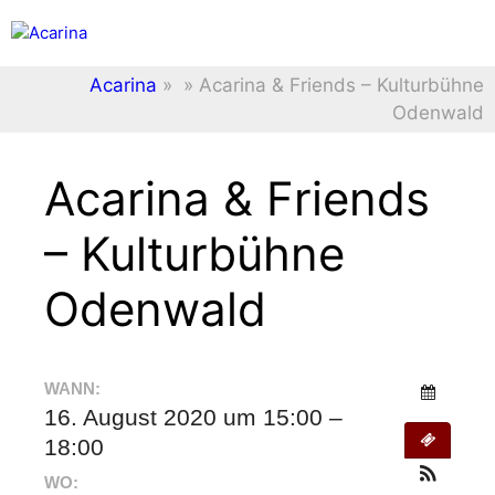
Zum
Menü
Inhalt
springen
Acarina
»
»
Acarina & Friends – Kulturbühne
Odenwald
Acarina & Friends
– Kulturbühne
Odenwald
WANN:
16. August 2020 um 15:00 –
18:00
WO: