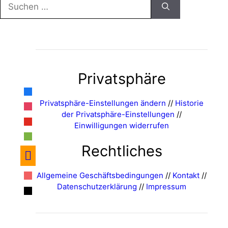
Suche
nach:
Privatsphäre
facebook
Privatsphäre-Einstellungen ändern
//
Historie
instagram
der Privatsphäre-Einstellungen
//
youtube
Einwilligungen widerrufen
spotify
Rechtliches
amazon
itunes
Allgemeine Geschäftsbedingungen
//
Kontakt
//
Datenschutzerklärung
//
Impressum
mail