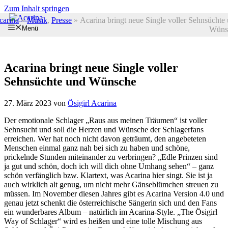
Zum Inhalt springen
carina
»
Musik
,
Presse
»
Acarina bringt neue Single voller Sehnsüchte
Menü
Wüns
Acarina bringt neue Single voller
Sehnsüchte und Wünsche
27. März 2023
von
Ösigirl Acarina
Der emotionale Schlager „Raus aus meinen Träumen“ ist voller
Sehnsucht und soll die Herzen und Wünsche der Schlagerfans
erreichen. Wer hat noch nicht davon geträumt, den angebeteten
Menschen einmal ganz nah bei sich zu haben und schöne,
prickelnde Stunden miteinander zu verbringen? „Edle Prinzen sind
ja gut und schön, doch ich will dich ohne Umhang sehen“ – ganz
schön verfänglich bzw. Klartext, was Acarina hier singt. Sie ist ja
auch wirklich alt genug, um nicht mehr Gänseblümchen streuen zu
müssen. Im November diesen Jahres gibt es Acarina Version 4.0 und
genau jetzt schenkt die österreichische Sängerin sich und den Fans
ein wunderbares Album – natürlich im Acarina-Style. „The Ösigirl
Way of Schlager“ wird es heißen und eine tolle Mischung aus