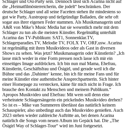
Schlager und Ösi-Party sein. Dennoch lässt sich Acarina nicht auf
die „Heimatfilmösterreicherin, die jodelt“ beschränken. Der
deutsche Schlager und all seine Facetten stehen ihr mindestens so
gut wie Party, Austropop und tiefgründige Balladen, die sehr oft
sogar aus ihrer eigenen Feder stammen. Als Musikmanagerin und
A&R von Mike’s Music Media hat sie wesentlich mehr mit dem
Schlager zu tun als die meisten Künstler. Regelmäßig unterhält
Acarina das TV-Publikum: SAT1, Sonnenklar.TV,
Schlagerparadies.TV, Melodie TV, FOLX TV, ORF,usw. Acarina
ist regelmäßig mit ihren Musikvideos oder als Gast in diversen
Shows zu sehen. Was jetzt? Musikmanagerin oder Künstlerin? „Ich
lasse mich weder in eine Form pressen noch lasse ich mir ein
einseitiges Image aufdrücken. Ich bin nun mal Mama, Ehefrau,
Künstlerin, Geschäftsfrau und Ösigirl, und gerade weil ich die
Bühne und das ‚Dahinter‘ kenne, bin ich für meine Fans und für
meine Künstler eine authentische Ansprechpartnerin. Sich hinter
einer Homepage zu verstecken, käme für mich nicht in Frage. Ich
brauche den Kontakt zu Menschen und meinem Publikum.“
Apropos Musikvideo und Ehefrau: Mit wem soll denn eine
verheiratete Schlagersängerin ein prickelndes Musikvideo drehen?
So ist es – Mike van Summeren überlässt das natürlich keinem
Schauspieler, also unbedingt auch das Musikvideo genießen. Auch
2023 stehen wieder zahlreiche Auftritte an, bei denen Acarina
natürlich die Songs vom neuen Album im Gepäck hat. Die „The
Ösigirl Way of Schlager-Tour“ wird im Juni fortgesetzt.