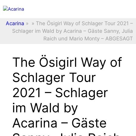
Zum
Menü
Inhalt
springen
Acarina
»
»
The Ösigirl Way of Schlager Tour 2021 –
Schlager im Wald by Acarina – Gäste Sanny, Julia
Raich und Mario Monty – ABGESAGT
The Ösigirl Way of
Schlager Tour
2021 – Schlager
im Wald by
Acarina – Gäste