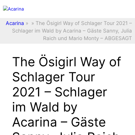
Zum
Menü
Inhalt
springen
Acarina
»
»
The Ösigirl Way of Schlager Tour 2021 –
Schlager im Wald by Acarina – Gäste Sanny, Julia
Raich und Mario Monty – ABGESAGT
The Ösigirl Way of
Schlager Tour
2021 – Schlager
im Wald by
Acarina – Gäste